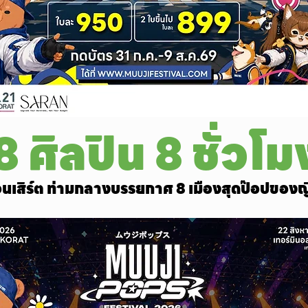
8 ศิลปิน 8 ชั่วโม
นเสิร์ต ท่ามกลางบรรยกาศ 8 เมืองสุดป๊อปของญี่