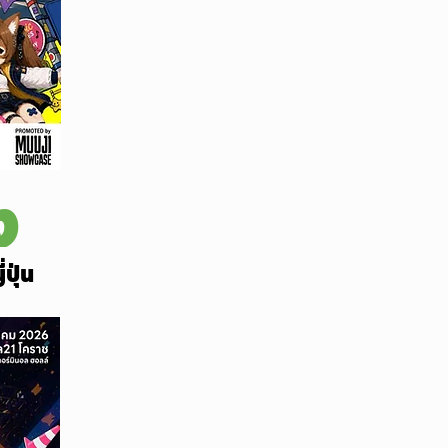
ง
ปุ่น