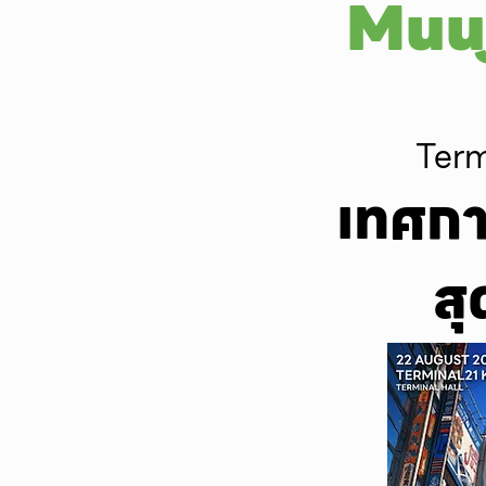
Muuj
Term
เทศกา
สุ