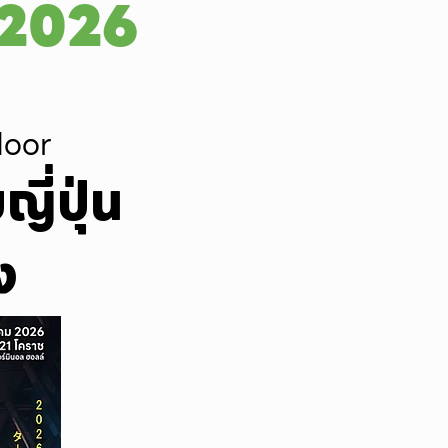
 2026
loor
ี่ปุ่น
ง